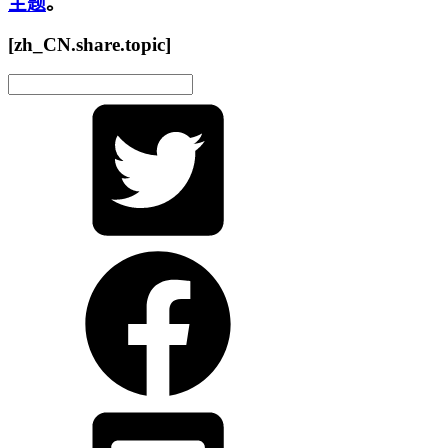
主题
。
[zh_CN.share.topic]