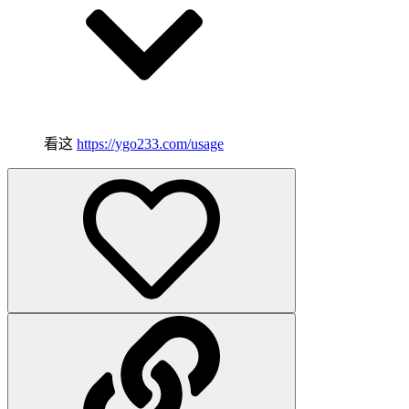
看这
https://ygo233.com/usage