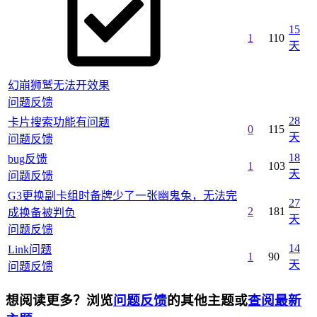
15
1
110
天
幻崩狮鹫无法开效果
问题反馈
28
卡片搜索功能有问题
0
115
天
问题反馈
18
bug反馈
1
103
天
问题反馈
G3更换副卡组时备牌少了一张幽鬼兔，无法完
27
2
181
成换备被判负
天
问题反馈
14
Link问题
1
90
天
问题反馈
想阅读更多？浏览
问题反馈
的其他主题或
查阅最新