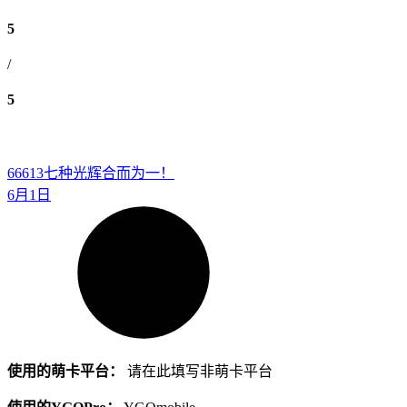
5
/
5
66613
七种光辉合而为一！
6月1日
使用的萌卡平台：
请在此填写非萌卡平台