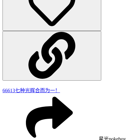
66613
七种光辉合而为一！
星光pokeboy