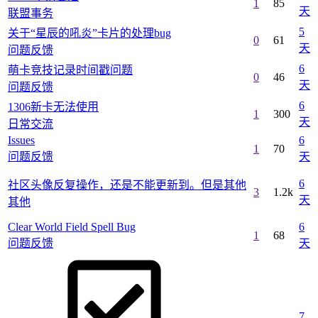
1
85
天
联盟事务
5
关于“星辰的吼炎”卡片的处理bug
0
61
天
问题反馈
6
萌卡竞技记录时间戳问题
0
46
天
问题反馈
6
1306新卡无法使用
1
300
天
日常交流
Issues
6
1
70
问题反馈
天
6
社区头像反复操作，还是不能更新到。但是其他
3
1.2k
天
其他
Clear World Field Spell Bug
6
1
68
问题反馈
天
7