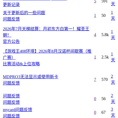
5
591
天
更新记录
1
关于更新后的一些问题
1
50
天
问题反馈
2026年7月天梯结算：月初东方白第一！耀圣王
1
4
5.8k
朝！
天
官方公告
【游戏王408环境】2026年8月汉诺杯间歇赛（推
1
1
2.5k
广赛）
天
比赛活动&上位攻略
2
MDPRO3无法显示或使用新卡
7
570
天
问题反馈
2
问题反馈
0
56
天
问题反馈
3
mycard问题反馈
0
67
天
问题反馈