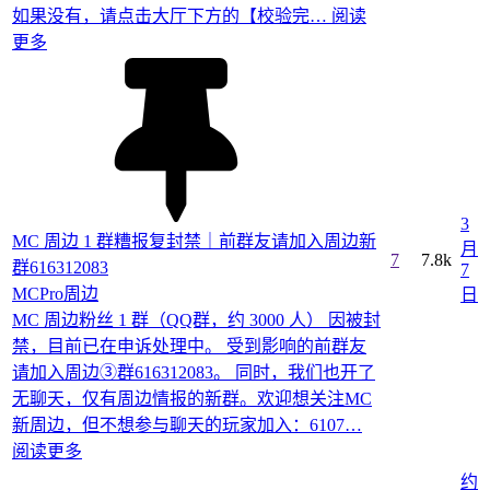
如果没有，请点击大厅下方的【校验完…
阅读
更多
3
MC 周边 1 群糟报复封禁｜前群友请加入周边新
月
7
7.8k
群616312083
7
MCPro周边
日
MC 周边粉丝 1 群（QQ群，约 3000 人） 因被封
禁，目前已在申诉处理中。 受到影响的前群友
请加入周边③群616312083。 同时，我们也开了
无聊天，仅有周边情报的新群。欢迎想关注MC
新周边，但不想参与聊天的玩家加入：6107…
阅读更多
约