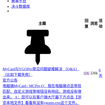
赛事平台
决斗数据库
回
活
主题
浏览
复
动
MyCard与YGOPro常见问题疑难解决 （Q&A）
6
696
226k
（比如下载失败）
天
官方公告
电脑端MyCard / MCPro Q：我在电脑端点击竞技
匹配、自定义游戏等按钮没有响应。游戏没有弹
出来。 A：您可以在客户端大厅最下方点击【浏
览本地文件】看看有没有ygopro.exe这个文件。