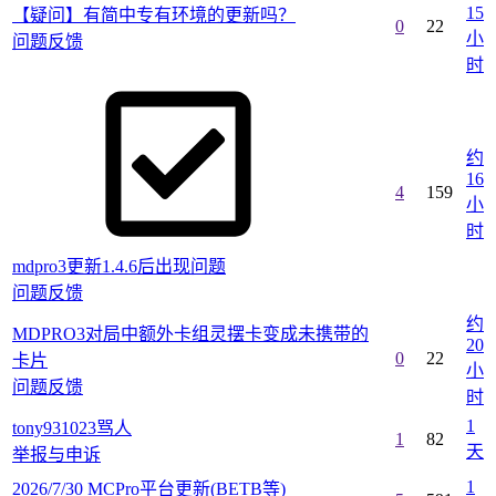
15
【疑问】有简中专有环境的更新吗？
0
22
小
问题反馈
时
约
16
4
159
小
时
mdpro3更新1.4.6后出现问题
问题反馈
约
MDPRO3对局中额外卡组灵摆卡变成未携带的
20
0
22
卡片
小
问题反馈
时
1
tony931023骂人
1
82
天
举报与申诉
1
2026/7/30 MCPro平台更新(BETB等)