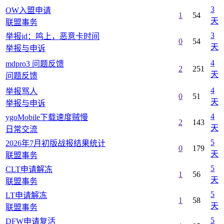
3
OW入盟申请
1
54
天
联盟事务
3
举报id：鸣上，恶意卡时间
0
54
天
举报与申诉
4
mdpro3 问题反馈
2
251
天
问题反馈
4
举报骂人
0
51
天
举报与申诉
4
ygoMobile下载速度贼慢
2
143
天
日常交流
5
2026年7月初版战报结果统计
0
179
天
联盟事务
5
CLT申请解冻
1
56
天
联盟事务
5
LT申请解冻
1
58
天
联盟事务
5
DFW申请复活