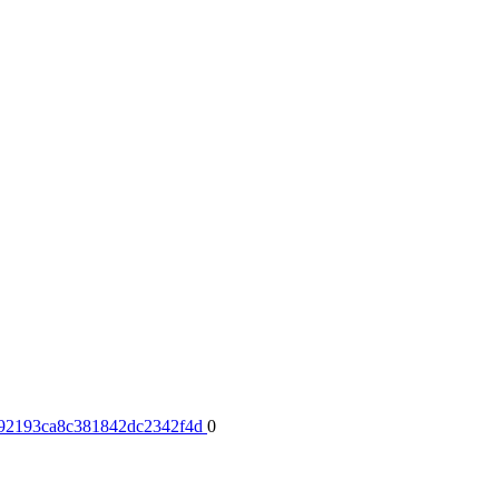
ba92193ca8c381842dc2342f4d
0