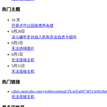
热门主题
16 天
巴哥犬可以回收肃声永续
6月28日
决斗编年史对战人机有办法自选卡组吗
6月2日
无法选择图片
6月1日
无法连接主机
5月31日
无法连接主机
热门链接
cdntx.moecube.com/ygobbs/original/3X/a/0/a09738515e6b3
无法连接主机