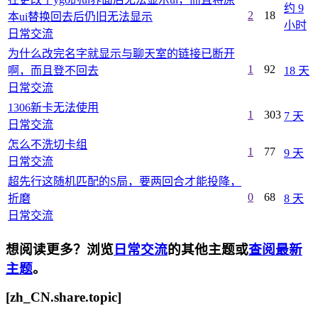
约 9
2
18
本ui替换回去后仍旧无法显示
小时
日常交流
为什么改完名字就显示与聊天室的链接已断开
1
92
啊，而且登不回去
18 天
日常交流
1306新卡无法使用
1
303
7 天
日常交流
怎么不洗切卡组
1
77
9 天
日常交流
超先行这随机匹配的S局，要两回合才能投降，
0
68
折磨
8 天
日常交流
想阅读更多？浏览
日常交流
的其他主题或
查阅最新
主题
。
[zh_CN.share.topic]