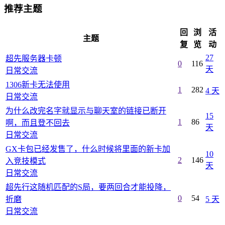
推荐主题
回
浏
活
主题
复
览
动
27
超先服务器卡顿
0
116
天
日常交流
1306新卡无法使用
1
282
4 天
日常交流
为什么改完名字就显示与聊天室的链接已断开
15
1
86
啊，而且登不回去
天
日常交流
GX卡包已经发售了，什么时候将里面的新卡加
10
2
146
入竞技模式
天
日常交流
超先行这随机匹配的S局，要两回合才能投降，
0
54
折磨
5 天
日常交流