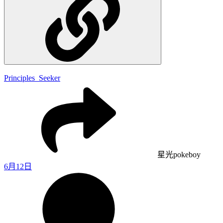
Principles_Seeker
星光pokeboy
6月12日