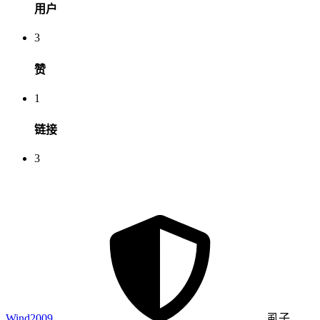
用户
3
赞
1
链接
3
Wind2009
虱子