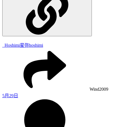
_Hoshimi
星弥hoshimi
Wind2009
5月29日