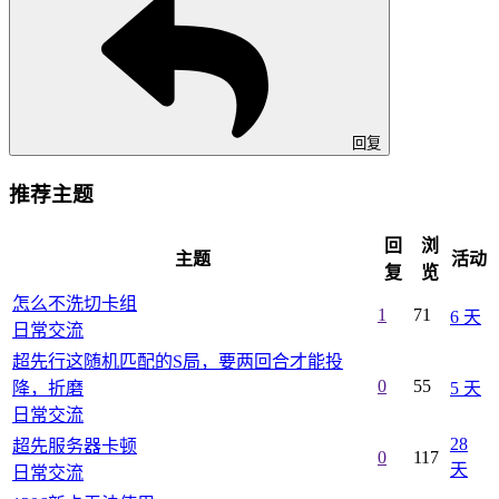
回复
推荐主题
回
浏
主题
活动
复
览
怎么不洗切卡组
1
71
6 天
日常交流
超先行这随机匹配的S局，要两回合才能投
0
55
降，折磨
5 天
日常交流
28
超先服务器卡顿
0
117
天
日常交流