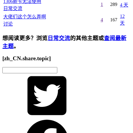
1306新卡无法使用
1
289
4 天
日常交流
12
大佬们这个怎么弄啊
4
167
天
讨论
想阅读更多？浏览
日常交流
的其他主题或
查阅最新
主题
。
[zh_CN.share.topic]