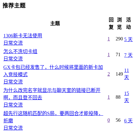
推荐主题
回
浏
活
主题
复
览
动
1306新卡无法使用
1
290
5 天
日常交流
怎么不洗切卡组
1
71
7 天
日常交流
GX卡包已经发售了，什么时候将里面的新卡加
11
2
149
入竞技模式
天
日常交流
为什么改完名字就显示与聊天室的链接已断开
15
1
88
啊，而且登不回去
天
日常交流
超先行这随机匹配的S局，要两回合才能投降，
0
56
折磨
6 天
日常交流