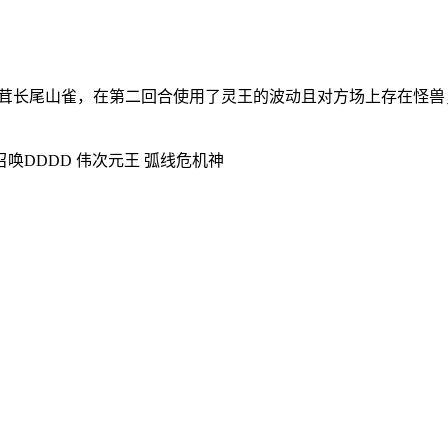
·茸茸长尾山雀，在第二回合使用了灵王的波动且对方场上存在怪
唤DDDD 伟次元王 弧线危机神