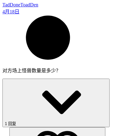
TadDone
ToadDen
4月18日
对方场上怪兽数量是多少？
1 回复