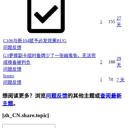
27
1
155
天
C106与新104赋予必发效果BUG
问题反馈
G3更换副卡组时备牌少了一张幽鬼兔，无法完
29
2
188
成换备被判负
天
问题反馈
Issues
1
74
7 天
问题反馈
想阅读更多？浏览
问题反馈
的其他主题或
查阅最新
主题
。
[zh_CN.share.topic]