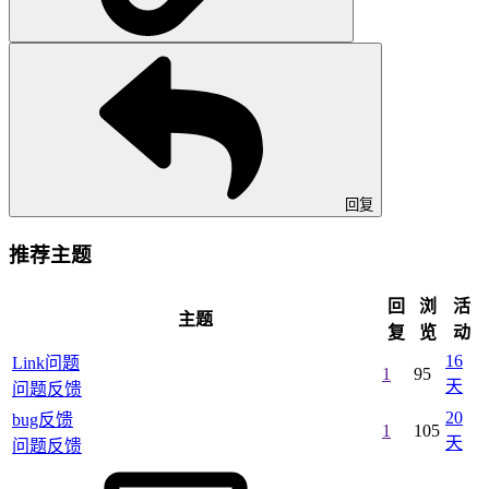
回复
推荐主题
回
浏
活
主题
复
览
动
16
Link问题
1
95
天
问题反馈
20
bug反馈
1
105
天
问题反馈