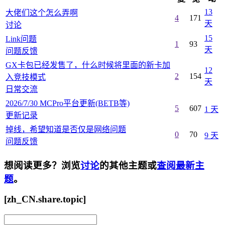
13
大佬们这个怎么弄啊
4
171
天
讨论
15
Link问题
1
93
天
问题反馈
GX卡包已经发售了，什么时候将里面的新卡加
12
2
154
入竞技模式
天
日常交流
2026/7/30 MCPro平台更新(BETB等)
5
607
1 天
更新记录
掉线，希望知道是否仅是网络问题
0
70
9 天
问题反馈
想阅读更多？浏览
讨论
的其他主题或
查阅最新主
题
。
[zh_CN.share.topic]