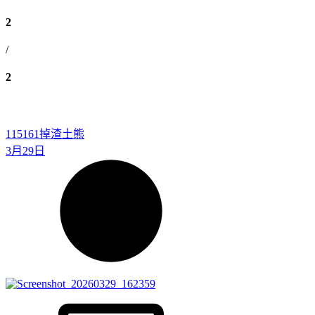
2
/
2
115161
掉渣土熊
3月29日