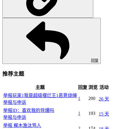
回复
推荐主题
主题
回复
浏览
活动
举报玩家1我是超级摆烂王1恶意烧绳
1
200
26 天
举报与申诉
举报ID：喜欢我的导爆吗
1
193
15 天
举报与申诉
举报 梶木渔汰骂人
2
174
18 天