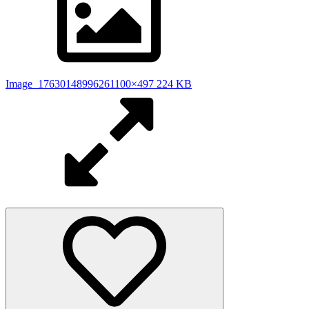
Image_1763014899626
1100×497 224 KB