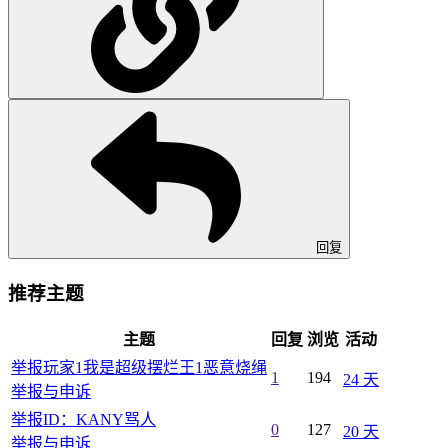
回复
推荐主题
主题
回复
浏览
活动
举报玩家1我是超级摆烂王1恶意烧绳
1
194
24 天
举报与申诉
举报ID：KANY骂人
0
127
20 天
举报与申诉