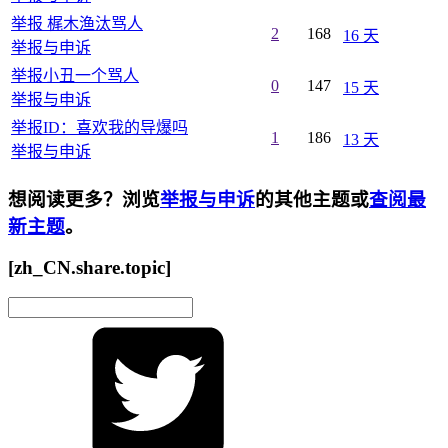
举报 梶木渔汰骂人
2
168
16 天
举报与申诉
举报小丑一个骂人
0
147
15 天
举报与申诉
举报ID：喜欢我的导爆吗
1
186
13 天
举报与申诉
想阅读更多？浏览
举报与申诉
的其他主题或
查阅最
新主题
。
[zh_CN.share.topic]