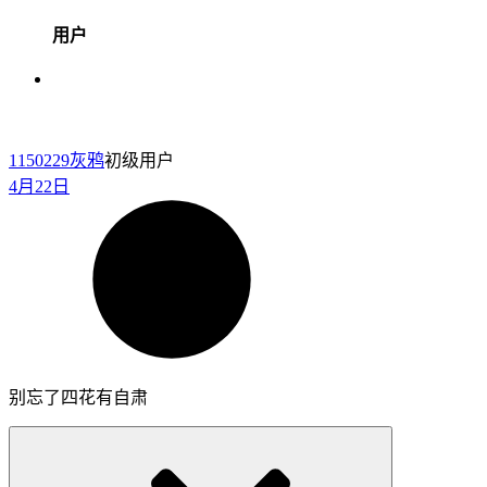
用户
1150229
灰鸦
初级用户
4月22日
别忘了四花有自肃