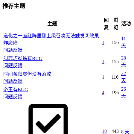
推荐主题
回
浏
主题
活动
复
览
道化之一座红阵里侧上级召唤无法触发②效果
11
1
156
炸魔陷
天
问题反馈
28
纠罪巧蜘蛛有BUG
1
155
天
问题反馈
22
时间条归零但没有落败
1
116
天
问题反馈
26
帝王有BUG
4
196
天
问题反馈
10
443
8 天