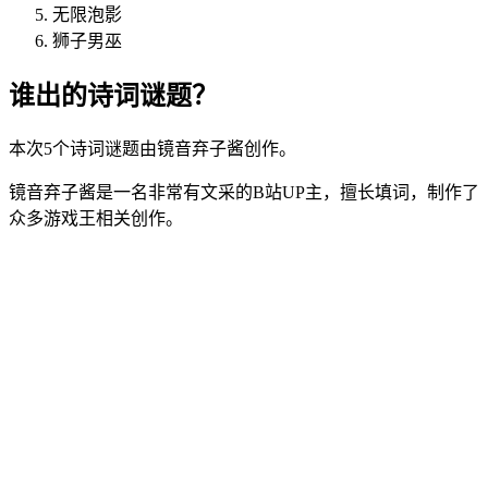
无限泡影
狮子男巫
谁出的诗词谜题？
本次5个诗词谜题由镜音弃子酱创作。
镜音弃子酱是一名非常有文采的B站UP主，擅长填词，制作了
众多游戏王相关创作。