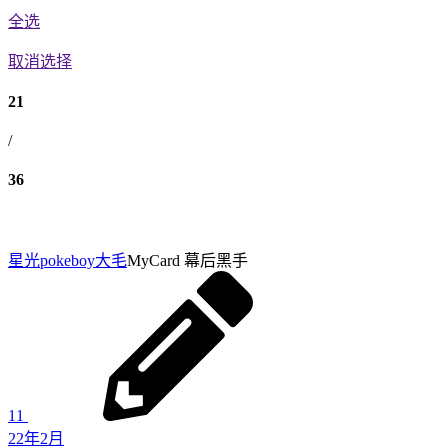
全选
取消选择
21
/
36
星光pokeboy
大毛
MyCard 幕后黑手
11
22年2月