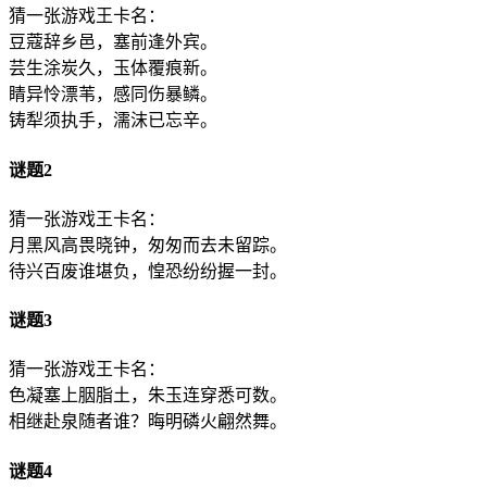
猜一张游戏王卡名：
豆蔻辞乡邑，塞前逢外宾。
芸生涂炭久，玉体覆痕新。
睛异怜漂苇，感同伤暴鳞。
铸犁须执手，濡沫已忘辛。
谜题2
猜一张游戏王卡名：
月黑风高畏晓钟，匆匆而去未留踪。
待兴百废谁堪负，惶恐纷纷握一封。
谜题3
猜一张游戏王卡名：
色凝塞上胭脂土，朱玉连穿悉可数。
相继赴泉随者谁？晦明磷火翩然舞。
谜题4