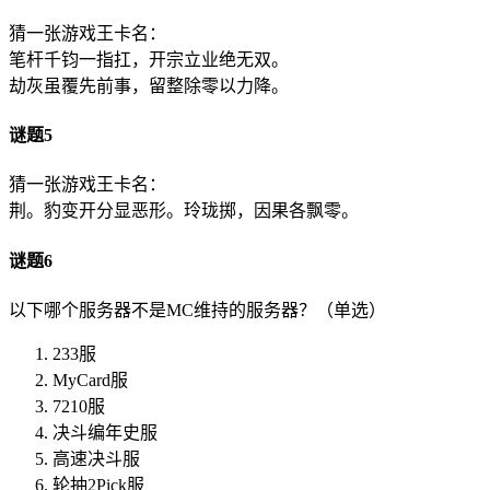
猜一张游戏王卡名：
笔杆千钧一指扛，开宗立业绝无双。
劫灰虽覆先前事，留整除零以力降。
谜题5
猜一张游戏王卡名：
荆。豹变开分显恶形。玲珑掷，因果各飘零。
谜题6
以下哪个服务器不是MC维持的服务器？（单选）
233服
MyCard服
7210服
决斗编年史服
高速决斗服
轮抽2Pick服