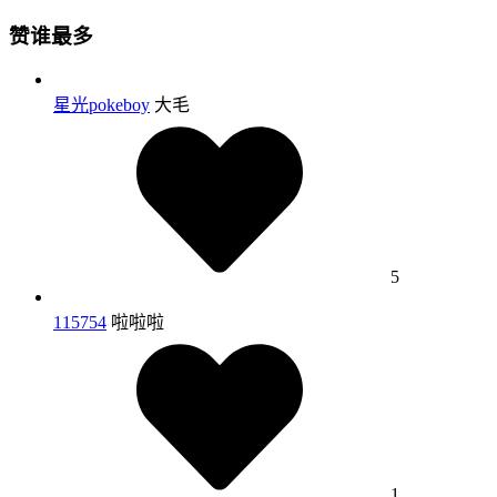
赞谁最多
星光pokeboy
大毛
5
115754
啦啦啦
1