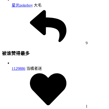
星光pokeboy
大毛
9
被谁赞得最多
1129886
当橘者迷
1