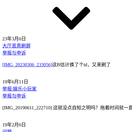
23年3月6日
大厅恶意刷屏
举报与申诉
[IMG_20230306_233056]
这B估计换了个id，又来刷了
19年6月11日
举报:娱乐小玩家
举报与申诉
[IMG_20190611_222710] 这就没点自知之明吗？拖着时间
19年2月6日
问题