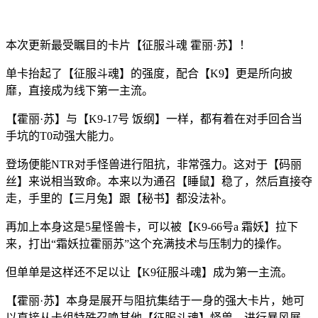
本次更新最受瞩目的卡片【征服斗魂 霍丽·苏】！
单卡抬起了【征服斗魂】的强度，配合【K9】更是所向披
靡，直接成为线下第一主流。
【霍丽·苏】与【K9-17号 饭纲】一样，都有着在对手回合当
手坑的T0动强大能力。
登场便能NTR对手怪兽进行阻抗，非常强力。这对于【码丽
丝】来说相当致命。本来以为通召【睡鼠】稳了，然后直接夺
走，手里的【三月兔】跟【秘书】都没法补。
再加上本身这是5星怪兽卡，可以被【K9-66号a 霜妖】拉下
来，打出“霜妖拉霍丽苏”这个充满技术与压制力的操作。
但单单是这样还不足以让【K9征服斗魂】成为第一主流。
【霍丽·苏】本身是展开与阻抗集结于一身的强大卡片，她可
以直接从卡组特殊召唤其他【征服斗魂】怪兽，进行暴风展