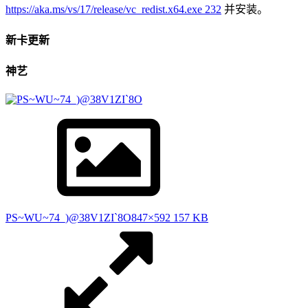
https://aka.ms/vs/17/release/vc_redist.x64.exe
232
并安装。
新卡更新
神艺
PS~WU~74_)@38V1ZI`8O
847×592 157 KB