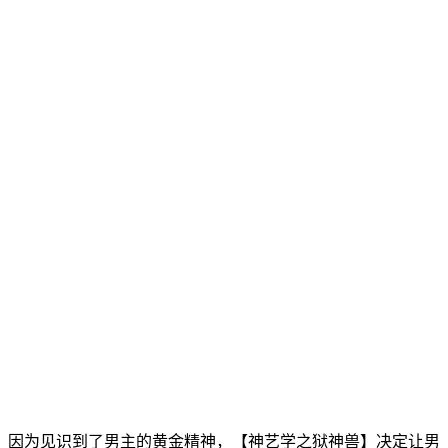
因为见识到了男主的黄金精神，【神艺学之狱神兽】决定让男