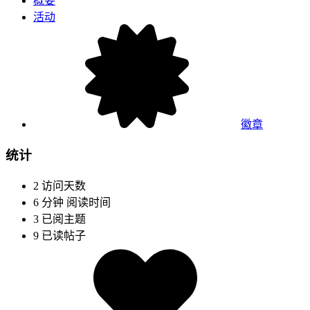
概要
活动
徽章
统计
2
访问天数
6 分钟
阅读时间
3
已阅主题
9
已读帖子