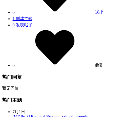
0
送出
1
创建主题
0
发表帖子
0
收到
热门回复
暂无回复。
热门主题
7月1日
[MDPro3] Reversal Box not scripted properly