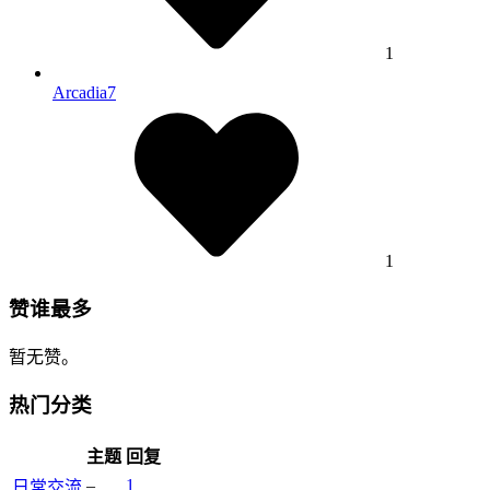
1
Arcadia7
1
赞谁最多
暂无赞。
热门分类
主题
回复
–
1
日常交流