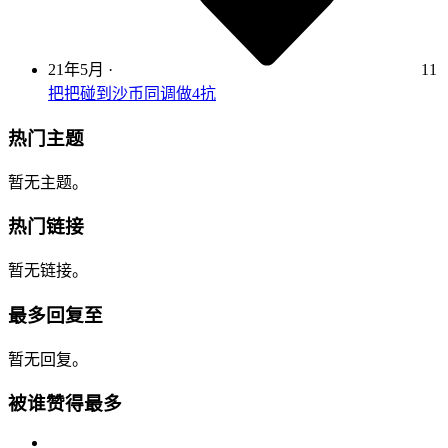
21年5月
·
11
把把碰到沙币同调做4抗
热门主题
暂无主题。
热门链接
暂无链接。
最多回复至
暂无回复。
被谁赞得最多