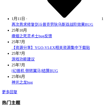
1月11日
·
1
再次恳求修复剑斗兽克劳狄乌斯双战阶效果BUG
25年10月
瘴烟之死灵术士bug反馈
25年7月
【资源分享】YGO-VI-EX相关资源集中下载贴
25年7月
游戏功能建议
25年7月
[幻兽机 侧转翼马]结算BUG
25年6月
神光之龙bug
更多回复
热门主题