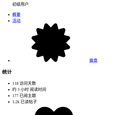
初级用户
概要
活动
徽章
统计
118
访问天数
约 3 小时
阅读时间
177
已阅主题
1.2k
已读帖子