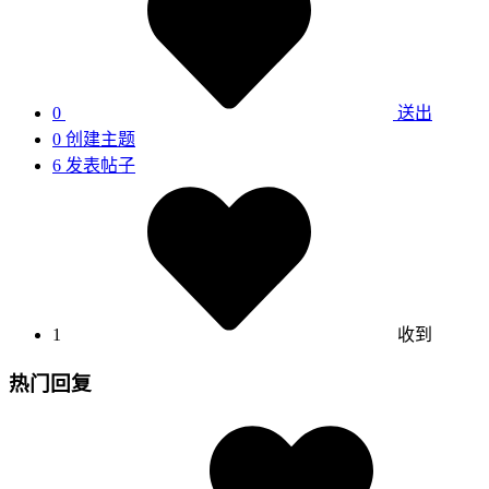
0
送出
0
创建主题
6
发表帖子
1
收到
热门回复