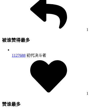
1
被谁赞得最多
1127688
初代决斗者
1
赞谁最多