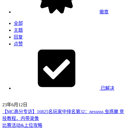
徽章
全部
主题
回复
点赞
已解决
23年6月12日
【MC高分专访】16825名玩家中排名第32：nexusss 虫惑魔 竞
技教程，内带录像
比赛活动&上位攻略