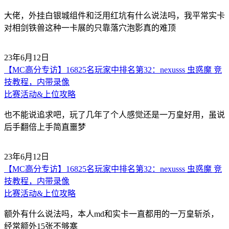
大佬，外挂白银城组件和泛用红坑有什么说法吗，我平常实卡
对相剑铁兽这种一卡展的只靠落穴泡影真的难顶
23年6月12日
【MC高分专访】16825名玩家中排名第32：nexusss 虫惑魔 竞
技教程，内带录像
比赛活动&上位攻略
也不能说追求吧，玩了几年了个人感觉还是一万皇好用，虽说
后手翻倍上手简直噩梦
23年6月12日
【MC高分专访】16825名玩家中排名第32：nexusss 虫惑魔 竞
技教程，内带录像
比赛活动&上位攻略
额外有什么说法吗，本人md和实卡一直都用的一万皇斩杀，
经常额外15张不够塞