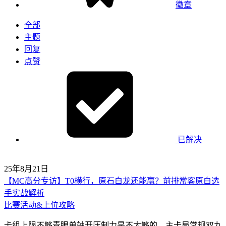
徽章
全部
主题
回复
点赞
已解决
25年8月21日
【MC高分专访】T0横行，原石白龙还能赢？前排常客原白选
手实战解析
比赛活动&上位攻略
卡组上限不够青眼单轴开压制力是不太够的，主卡局常规双九