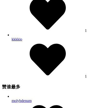
1
kkkkio
1
赞谁最多
molybdenum