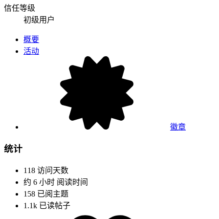
信任等级
初级用户
概要
活动
徽章
统计
118
访问天数
约 6 小时
阅读时间
158
已阅主题
1.1k
已读帖子