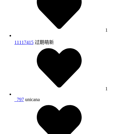
1
11117415
过期萌新
1
_797
unicana