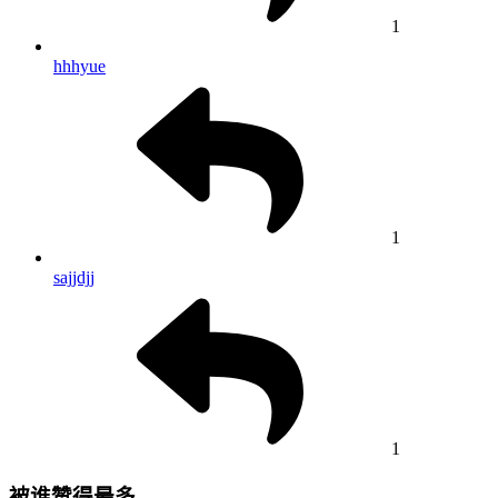
1
hhhyue
1
sajjdjj
1
被谁赞得最多