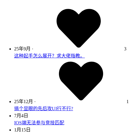
25年9月
·
3
这种起手怎么展开？求大佬指教。
25年12月
·
1
搞个显眼的先后攻UI行不行?
7月4日
IOS端无法参与竞技匹配
1月15日