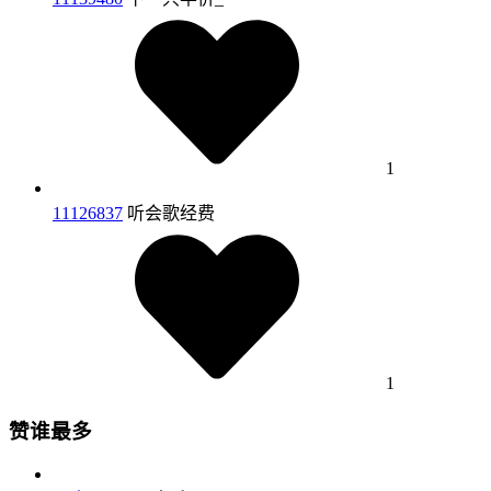
1
11126837
听会歌经费
1
赞谁最多