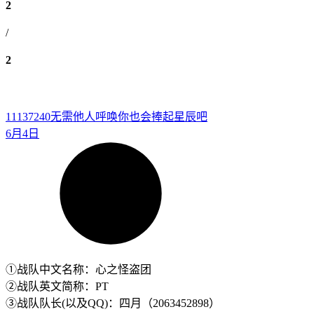
2
/
2
11137240
无需他人呼唤你也会捧起星辰吧
6月4日
①战队中文名称：心之怪盗团
②战队英文简称：PT
③战队队长(以及QQ)：四月（2063452898）