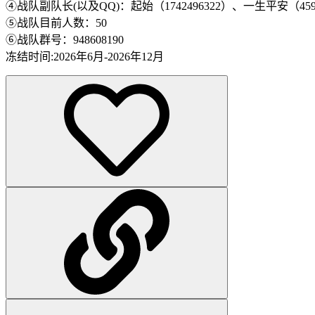
④战队副队长(以及QQ)：起始（1742496322）、一生平安（4596
⑤战队目前人数：50
⑥战队群号：948608190
冻结时间:2026年6月-2026年12月