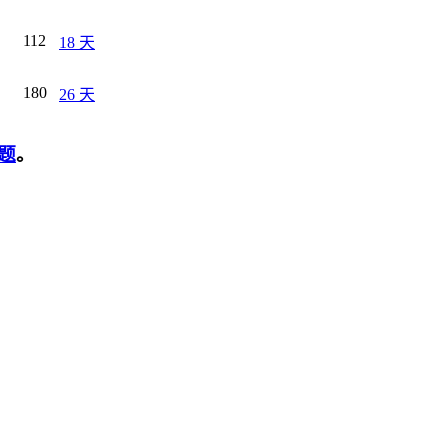
112
18 天
180
26 天
题
。