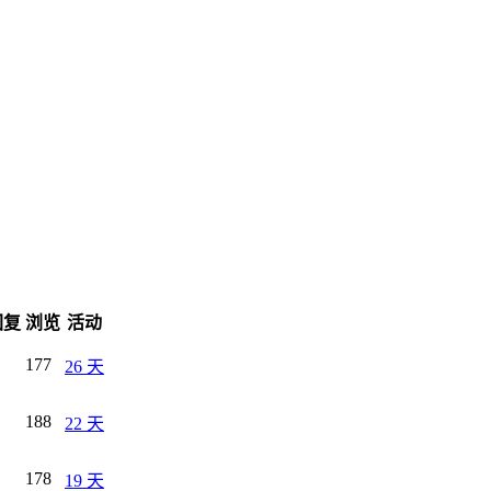
回复
浏览
活动
177
26 天
188
22 天
178
19 天