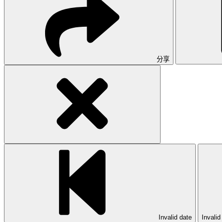
分享
Invalid date
Invali