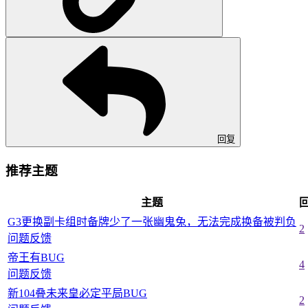
回复
推荐主题
主题
G3更换副卡组时备牌少了一张幽鬼兔，无法完成换备被判负
2
问题反馈
帝王有BUG
4
问题反馈
新104叠未来皇必定平局BUG
2