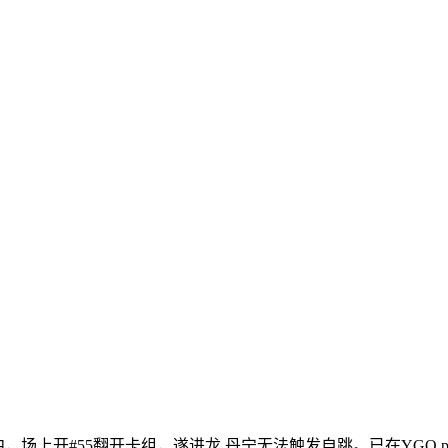
地中，场上开#55翻开卡组，遂进龙 丹宁无法触发自跳。已在YGO 