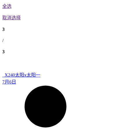
全选
取消选择
3
/
3
_X240
太阳x太阳一
7月6日