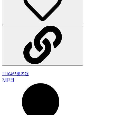
1110465
風の谷
7月7日