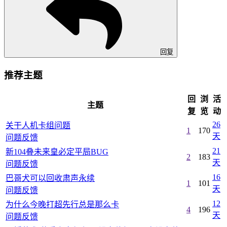
回复
推荐主题
回
浏
活
主题
复
览
动
26
关干人机卡组问题
1
170
天
问题反馈
21
新104叠未来皇必定平局BUG
2
183
天
问题反馈
16
巴哥犬可以回收肃声永续
1
101
天
问题反馈
12
为什么今晚打超先行总是那么卡
4
196
天
问题反馈