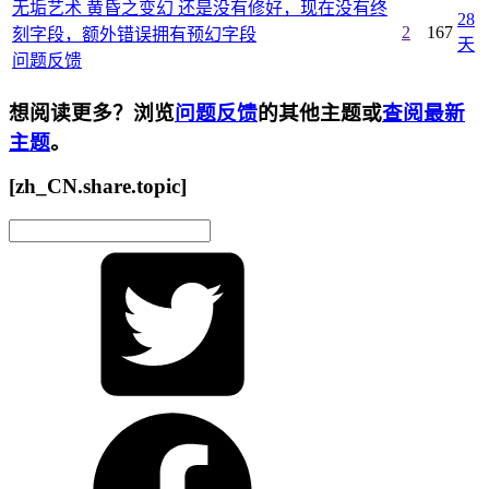
无垢艺术 黄昏之变幻 还是没有修好，现在没有终
28
2
167
刻字段，额外错误拥有预幻字段
天
问题反馈
想阅读更多？浏览
问题反馈
的其他主题或
查阅最新
主题
。
[zh_CN.share.topic]