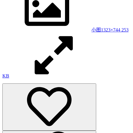
小图
1323×744 253
KB