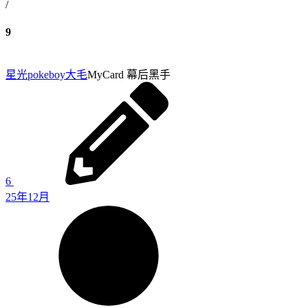
/
9
星光pokeboy
大毛
MyCard 幕后黑手
6
25年12月