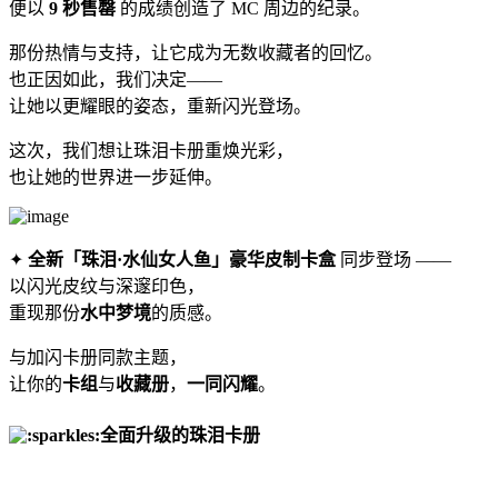
便以
9 秒售罄
的成绩创造了 MC 周边的纪录。
那份热情与支持，让它成为无数收藏者的回忆。
也正因如此，我们决定——
让她以更耀眼的姿态，重新闪光登场。
这次，我们想让珠泪卡册重焕光彩，
也让她的世界进一步延伸。
✦
全新「珠泪·水仙女人鱼」豪华皮制卡盒
同步登场 ——
以闪光皮纹与深邃印色，
重现那份
水中梦境
的质感。
与加闪卡册同款主题，
让你的
卡组
与
收藏册
，
一同闪耀
。
全面升级的珠泪卡册