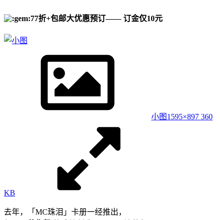
77折+包邮大优惠预订—— 订金仅10元
小图
1595×897 360
KB
去年，「MC珠泪」卡册一经推出，