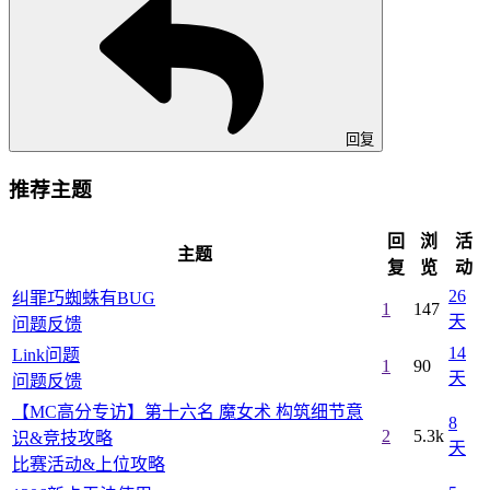
回复
推荐主题
回
浏
活
主题
复
览
动
26
纠罪巧蜘蛛有BUG
1
147
天
问题反馈
14
Link问题
1
90
天
问题反馈
【MC高分专访】第十六名 魔女术 构筑细节意
8
2
5.3k
识&竞技攻略
天
比赛活动&上位攻略