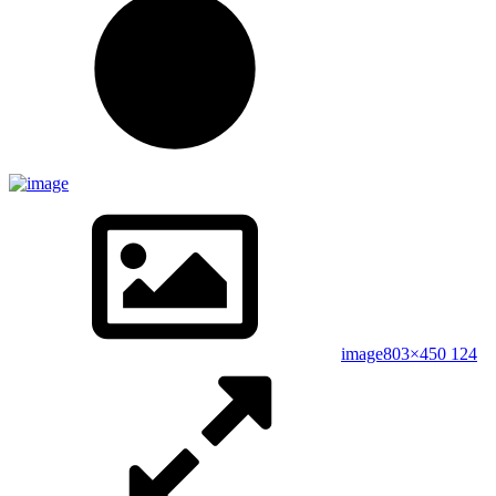
image
803×450 124