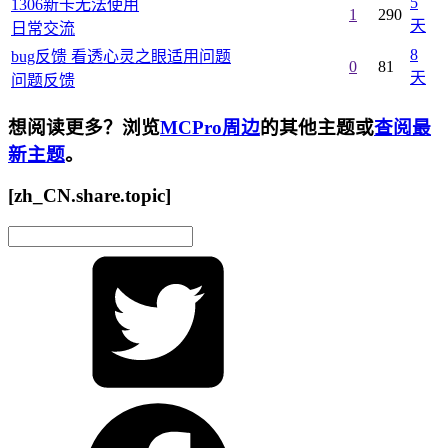
5
1306新卡无法使用
1
290
天
日常交流
8
bug反馈 看透心灵之眼适用问题
0
81
天
问题反馈
想阅读更多？浏览
MCPro周边
的其他主题或
查阅最
新主题
。
[zh_CN.share.topic]