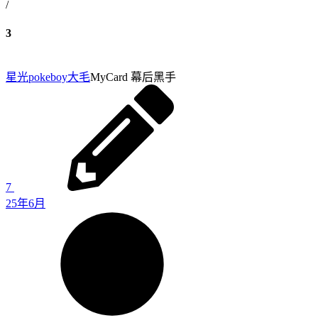
/
3
星光pokeboy
大毛
MyCard 幕后黑手
7
25年6月