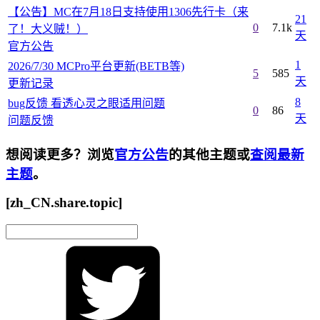
【公告】MC在7月18日支持使用1306先行卡（来
21
0
7.1k
了！大义贼！）
天
官方公告
1
2026/7/30 MCPro平台更新(BETB等)
5
585
天
更新记录
8
bug反馈 看透心灵之眼适用问题
0
86
天
问题反馈
想阅读更多？浏览
官方公告
的其他主题或
查阅最新
主题
。
[zh_CN.share.topic]