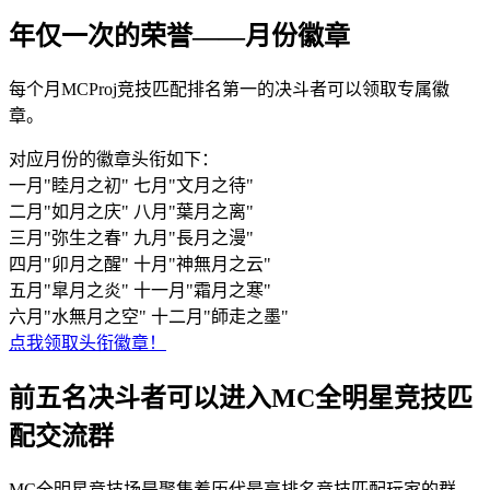
年仅一次的荣誉——月份徽章
每个月MCProj竞技匹配排名第一的决斗者可以领取专属徽
章。
对应月份的徽章头衔如下：
一月"睦月之初" 七月"文月之待"
二月"如月之庆" 八月"葉月之离"
三月"弥生之春" 九月"長月之漫"
四月"卯月之醒" 十月"神無月之云"
五月"皐月之炎" 十一月"霜月之寒"
六月"水無月之空" 十二月"師走之墨"
点我领取头衔徽章！
前五名决斗者可以进入MC全明星竞技匹
配交流群
MC全明星竞技场是聚集着历代最高排名竞技匹配玩家的群，