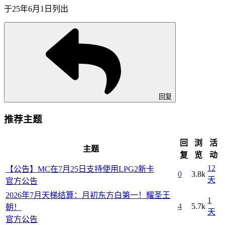
于
25年6月1日
列出
回复
推荐主题
回
浏
活
主题
复
览
动
12
【公告】MC在7月25日支持使用LPG2新卡
0
3.8k
天
官方公告
2026年7月天梯结算：月初东方白第一！耀圣王
1
4
5.7k
朝！
天
官方公告