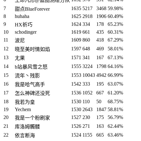
王命凡形@蓝图测绘分队
7
1635
5217
3468
59.98%
甜点BlueForever
8
huhaha
1625
2918
1906
60.49%
9
1624
334
178
65.23%
HX祈巧
10
schodinger
1619
661
435
60.31%
11
1609
860
418
67.29%
波尼
12
1597
648
469
58.01%
晓至美时情如焰
13
1571
341
167
67.13%
尢果
14
1555
3224
1798
64.16%
b站暴风雪之怒
15
1553
10043
4942
66.99%
流年丶残影
16
1542
333
195
63.07%
我是哈气高手
17
1536
1052
667
61.20%
怎么神碑还没死
18
1530
110
50
68.75%
我若为皇
19
Yechem
1530
2643
1847
58.81%
20
1527
230
175
56.79%
我是一个粉刷家
21
1526
271
163
62.44%
库洛姆髑髅
22
1524
1155
665
63.46%
依言断海