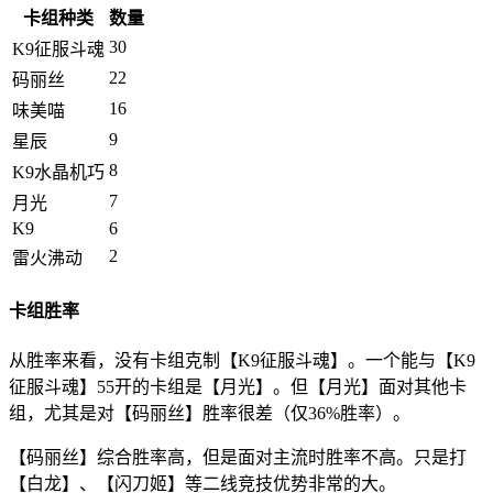
卡组种类
数量
30
K9征服斗魂
22
码丽丝
16
味美喵
9
星辰
8
K9水晶机巧
7
月光
K9
6
2
雷火沸动
卡组胜率
从胜率来看，没有卡组克制【K9征服斗魂】。一个能与【K9
征服斗魂】55开的卡组是【月光】。但【月光】面对其他卡
组，尤其是对【码丽丝】胜率很差（仅36%胜率）。
【码丽丝】综合胜率高，但是面对主流时胜率不高。只是打
【白龙】、【闪刀姬】等二线竞技优势非常的大。