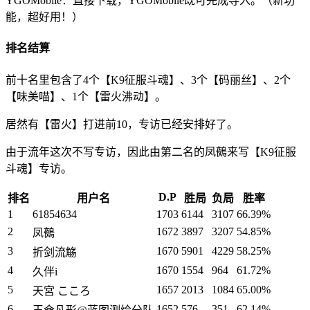
YGOMobile：直接下载，YGOMobile既可完成导入。（新功
能，超好用！）
排名结算
前十名里包含了4个【K9征服斗魂】、3个【码丽丝】、2个
【味美喵】、1个【雷火沸动】。
居然有【雷火】打进前10，专访已经安排好了。
由于流年这次不写专访，因此由第二名的凤鵺来写【K9征服
斗魂】专访。
D.P
排名
用户名
胜局
负局
胜率
1
61854634
1703
6144
3107
66.39%
2
1672
3897
3207
54.85%
凤鵺
3
1670
5901
4229
58.25%
折剑流觞
4
1670
1554
964
61.72%
久伴i
5
1657
2013
1084
65.00%
天宮 こころ
6
1652
576
351
62.14%