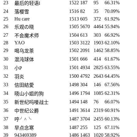
23
1522
187
95
66.31%
最后的轻语l
24
1516
82
35
70.09%
落樱雪
25
Hu care
1513
605
372
61.92%
26
1505
5670
4464
55.94%
乐观の晓
27
1504
613
303
66.92%
不会魔术师
28
YAO
1503
3122
1903
62.10%
29
1502
2091
1462
58.85%
喝乌龙茶
30
1501
666
414
61.67%
混沌球体
31
1501
4934
2825
63.55%
小P
32
1500
4792
2643
64.45%
羽炎
33
1498
304
146
67.56%
信田結愛
34
1496
1794
1085
62.31%
晓山小姐的狗
35
1494
148
76
66.07%
新世纪吗喽战士
36
1491
3614
2319
60.91%
中世纪公爵
37
1487
3704
2455
60.13%
哼╯^╰
38
1487
255
125
67.11%
早点念寒
39
943469389
1486
1463
1020
58.92%