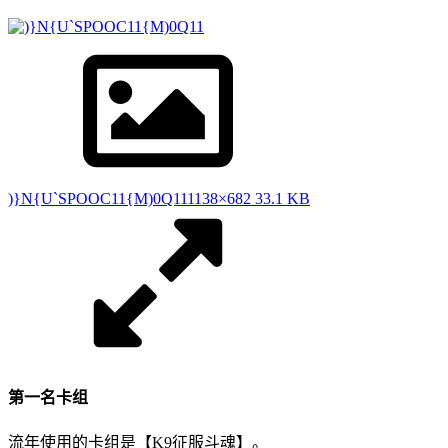
)}N{U`SPOOC11{M)0Q11
1138×682 33.1 KB
第一名卡组
流年使用的卡组是【K9征服斗魂】。