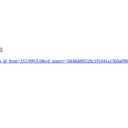
上
spm_id_from=333.999.0.0&vd_source=34f48ddf6526c191041a15b0a09