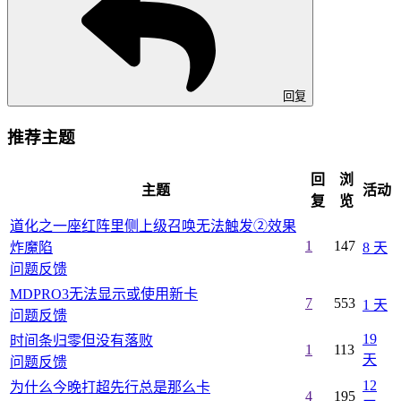
回复
推荐主题
回
浏
主题
活动
复
览
道化之一座红阵里侧上级召唤无法触发②效果
1
147
炸魔陷
8 天
问题反馈
MDPRO3无法显示或使用新卡
7
553
1 天
问题反馈
19
时间条归零但没有落败
1
113
天
问题反馈
12
为什么今晚打超先行总是那么卡
4
195