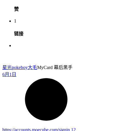
赞
1
链接
星光pokeboy
大毛
MyCard 幕后黑手
6月1日
https://accounts.moecube.com/signin
12