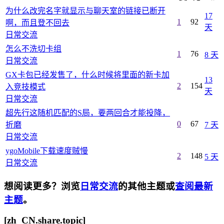
为什么改完名字就显示与聊天室的链接已断开
17
1
92
啊，而且登不回去
天
日常交流
怎么不洗切卡组
1
76
8 天
日常交流
GX卡包已经发售了，什么时候将里面的新卡加
13
2
154
入竞技模式
天
日常交流
超先行这随机匹配的S局，要两回合才能投降，
0
67
折磨
7 天
日常交流
ygoMobile下载速度贼慢
2
148
5 天
日常交流
想阅读更多？浏览
日常交流
的其他主题或
查阅最新
主题
。
[zh_CN.share.topic]