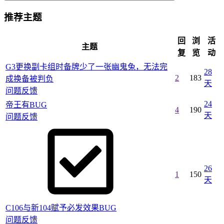
推荐主题
回
浏
活
主题
复
览
动
G3更换副卡组时备牌少了一张幽鬼兔，无法完
28
2
183
成换备被判负
天
问题反馈
24
帝王有BUG
4
190
天
问题反馈
26
1
150
天
C106与新104赋予必发效果BUG
问题反馈