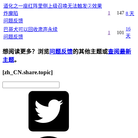
道化之一座红阵里侧上级召唤无法触发②效果
1
147
炸魔陷
8 天
问题反馈
16
巴哥犬可以回收肃声永续
1
101
天
问题反馈
想阅读更多？浏览
问题反馈
的其他主题或
查阅最新
主题
。
[zh_CN.share.topic]