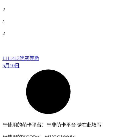
2
/
2
1111413
吃灰等斯
5月10日
**使用的萌卡平台：**非萌卡平台 请在此填写