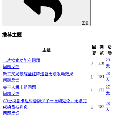
回复
推荐主题
回
浏
活
主题
复
览
动
29
卡片搜索功能有问题
0
118
天
问题反馈
28
新三叉龙被耀圣红阵送墓无法发动效果
1
181
天
问题反馈
27
关干人机卡组问题
1
172
天
问题反馈
G3更换副卡组时备牌少了一张幽鬼兔，无法完
28
2
185
成换备被判负
天
问题反馈