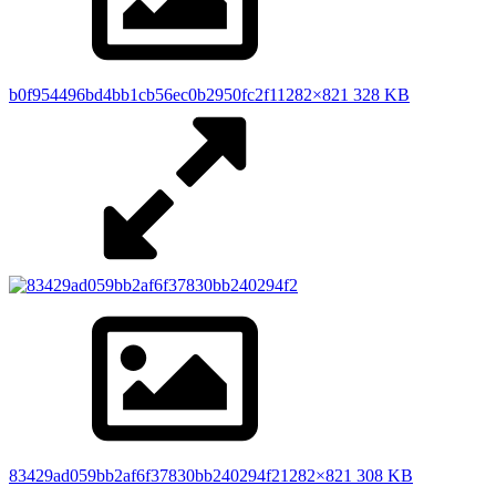
b0f954496bd4bb1cb56ec0b2950fc2f1
1282×821 328 KB
83429ad059bb2af6f37830bb240294f2
1282×821 308 KB