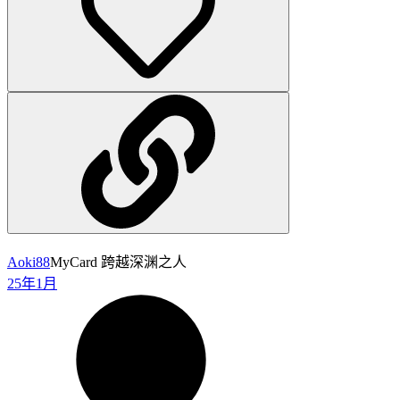
Aoki88
MyCard 跨越深渊之人
25年1月