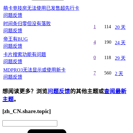
萌卡竞技房无法使用已发售超先行卡
问题反馈
时间条归零但没有落败
1
114
20 天
问题反馈
帝王有BUG
4
190
24 天
问题反馈
卡片搜索功能有问题
0
118
29 天
问题反馈
MDPRO3无法显示或使用新卡
7
560
2 天
问题反馈
想阅读更多？浏览
问题反馈
的其他主题或
查阅最新
主题
。
[zh_CN.share.topic]