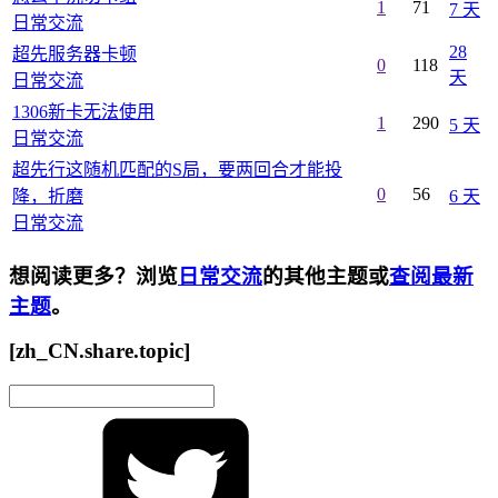
1
71
7 天
日常交流
28
超先服务器卡顿
0
118
天
日常交流
1306新卡无法使用
1
290
5 天
日常交流
超先行这随机匹配的S局，要两回合才能投
0
56
降，折磨
6 天
日常交流
想阅读更多？浏览
日常交流
的其他主题或
查阅最新
主题
。
[zh_CN.share.topic]