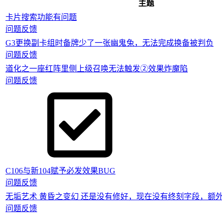
主题
卡片搜索功能有问题
问题反馈
G3更换副卡组时备牌少了一张幽鬼兔，无法完成换备被判负
问题反馈
道化之一座红阵里侧上级召唤无法触发②效果炸魔陷
问题反馈
C106与新104赋予必发效果BUG
问题反馈
无垢艺术 黄昏之变幻 还是没有修好，现在没有终刻字段，额
问题反馈