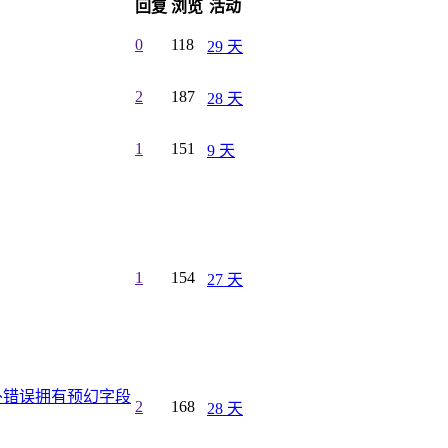
回复
浏览
活动
0
118
29 天
2
187
28 天
1
151
9 天
1
154
27 天
外错误拥有预幻字段
2
168
28 天