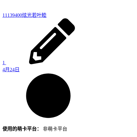
11139400
炫光若叶睦
1
4月24日
使用的萌卡平台：
非萌卡平台