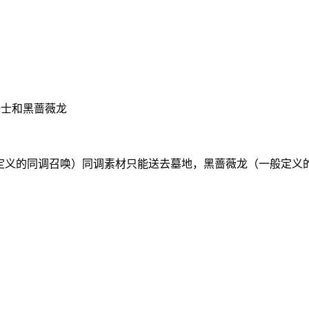
姆士和黑蔷薇龙
xProcedure定义的同调召唤）同调素材只能送去墓地，黑蔷薇龙（一