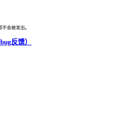
都不会被发出。
e（bug反馈）