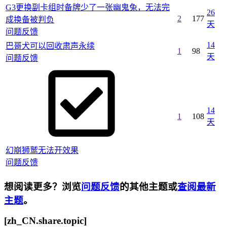
G3更换副卡组时备牌少了一张幽鬼兔，无法完
26
2
177
成换备被判负
天
问题反馈
14
巴哥犬可以回收肃声永续
1
98
天
问题反馈
14
1
108
天
幻崩狮鹫无法开效果
问题反馈
想阅读更多？浏览
问题反馈
的其他主题或
查阅最新
主题
。
[zh_CN.share.topic]