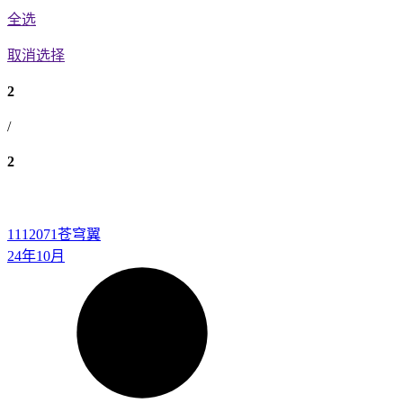
全选
取消选择
2
/
2
1112071
苍穹翼
24年10月