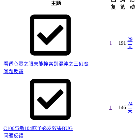
主题
复
览
动
29
1
191
天
看透心灵之眼未能搜索到混沌之三幻魔
问题反馈
24
1
146
天
C106与新104赋予必发效果BUG
问题反馈