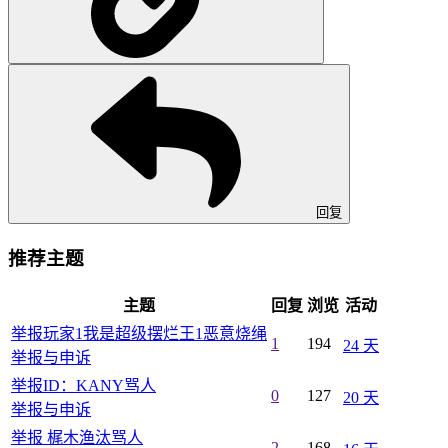
回复
推荐主题
主题
回复
浏览
活动
举报玩家1我是超级摆烂王1恶意烧绳
1
194
24 天
举报与申诉
举报ID：KANY骂人
0
127
20 天
举报与申诉
举报 梶木渔汰骂人
2
168