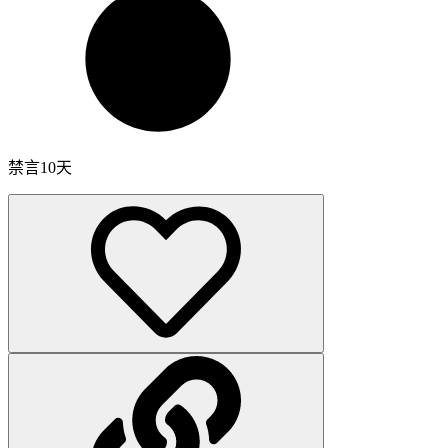
禁言10天