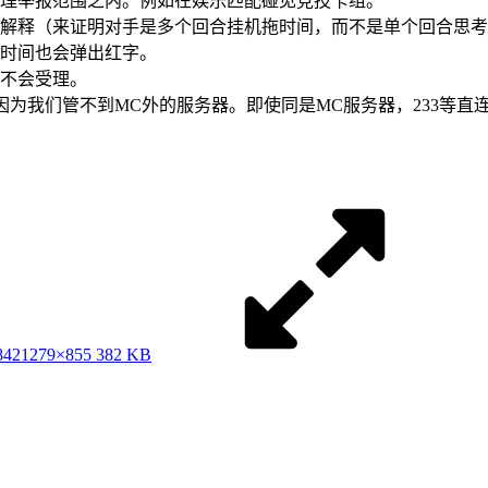
理举报范围之内。例如在娱乐匹配碰见竞技卡组。
解释（来证明对手是多个回合挂机拖时间，而不是单个回合思考
时间也会弹出红字。
不会受理。
因为我们管不到MC外的服务器。即使同是MC服务器，233等直
842
1279×855 382 KB