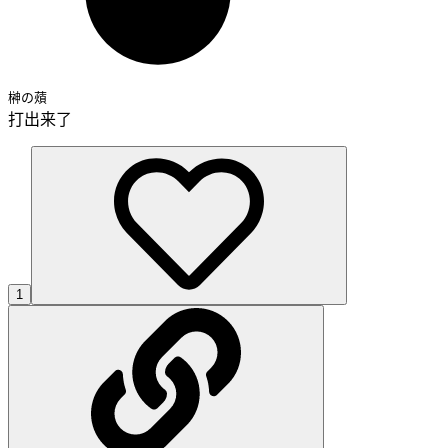
榊の薠
打出来了
1