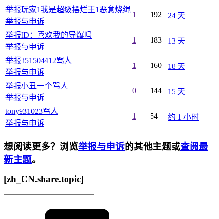
举报玩家1我是超级摆烂王1恶意烧绳
1
192
24 天
举报与申诉
举报ID：喜欢我的导爆吗
1
183
13 天
举报与申诉
举报li51504412骂人
1
160
18 天
举报与申诉
举报小丑一个骂人
0
144
15 天
举报与申诉
tony931023骂人
1
54
约 1 小时
举报与申诉
想阅读更多？浏览
举报与申诉
的其他主题或
查阅最
新主题
。
[zh_CN.share.topic]