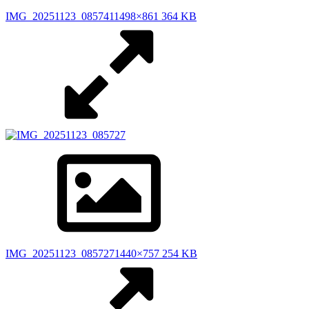
IMG_20251123_085741
1498×861 364 KB
IMG_20251123_085727
1440×757 254 KB