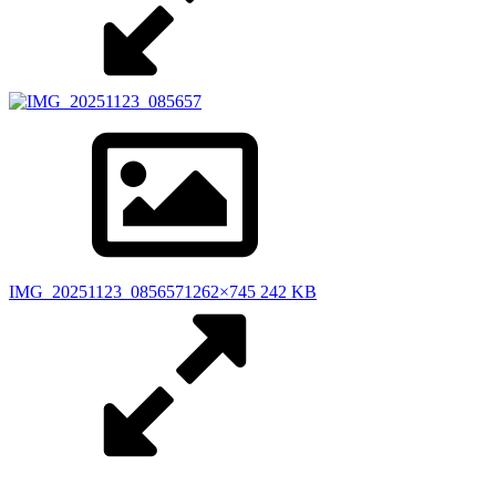
IMG_20251123_085657
1262×745 242 KB