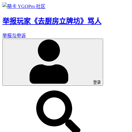
举报玩家《去厨房立牌坊》骂人
举报与申诉
登录