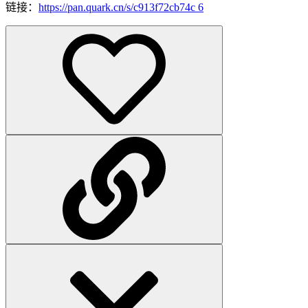
链接：
https://pan.quark.cn/s/c913f72cb74c
6