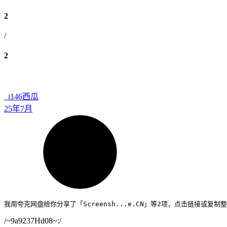
2
/
2
_i146
西瓜
25年7月
/~9a9237Hd08~:/