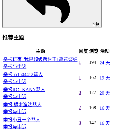
回复
推荐主题
主题
回复
浏览
活动
举报玩家1我是超级摆烂王1恶意烧绳
1
194
24 天
举报与申诉
举报li51504412骂人
1
162
19 天
举报与申诉
举报ID：KANY骂人
0
127
20 天
举报与申诉
举报 梶木渔汰骂人
2
168
16 天
举报与申诉
举报小丑一个骂人
0
147
16 天
举报与申诉