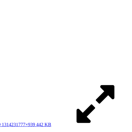
 131423
1777×939 442 KB