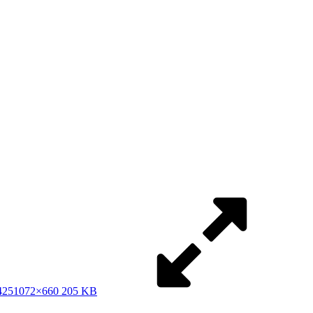
425
1072×660 205 KB