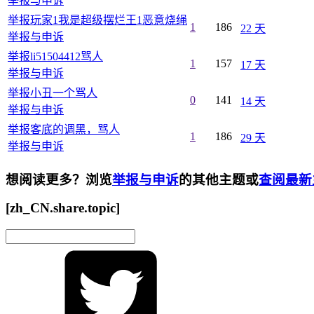
举报与申诉
举报玩家1我是超级摆烂王1恶意烧绳
1
186
22 天
举报与申诉
举报li51504412骂人
1
157
17 天
举报与申诉
举报小丑一个骂人
0
141
14 天
举报与申诉
举报客底的调黑，骂人
1
186
29 天
举报与申诉
想阅读更多？浏览
举报与申诉
的其他主题或
查阅最新
[zh_CN.share.topic]