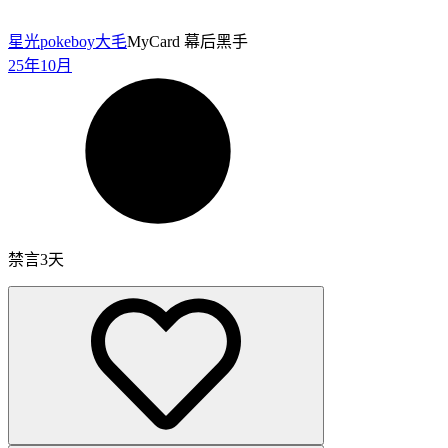
星光pokeboy
大毛
MyCard 幕后黑手
25年10月
禁言3天